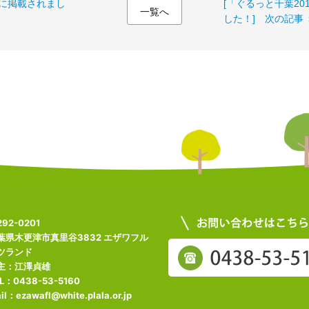
)」に掲載されまし
[「ぐるっと千葉2
一覧へ
した！] 次の記事 
92-0201
葉県木更津市真里谷3832 エザワフル
ツランド
主：江澤貞雄
L：0438-53-5160
il：ezawafl@white.plala.or.jp