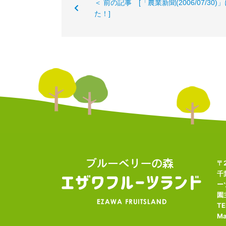
＜ 前の記事 [「農業新聞(2006/07/30
た！]
〒2
千
ー
園
TE
Ma